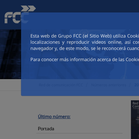
Saltar al contenido principal
Esta web de Grupo FCC (el Sitio Web) utiliza Cook
localizaciones y reproducir videos online, así
navegador y, de este modo, se le reconocerá cuand
Para conocer más información acerca de las Cooki
>
>
Red de comunicación FCC
Números anteriores
20
Último número:
Portada