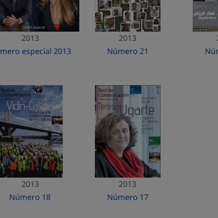
2013
2013
mero especial 2013
Número 21
Nú
2013
2013
Número 18
Número 17