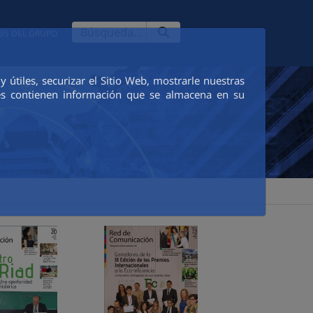
BS DEL GRUPO
útiles, securizar el Sitio Web, mostrarle nuestras
ies contienen información que se almacena en su