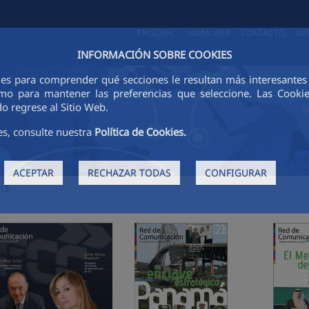
ENGLISH
MAPA WEB
CONTACTO
WE
INFORMACIÓN SOBRE COOKIES
ies para comprender qué secciones le resultan más interesantes y 
 como para mantener las preferencias que seleccione. Las Cook
o regrese al Sitio Web.
es, consulte nuestra
Política de Cookies.
ACEPTAR
RECHAZAR TODAS
CONFIGURAR
13