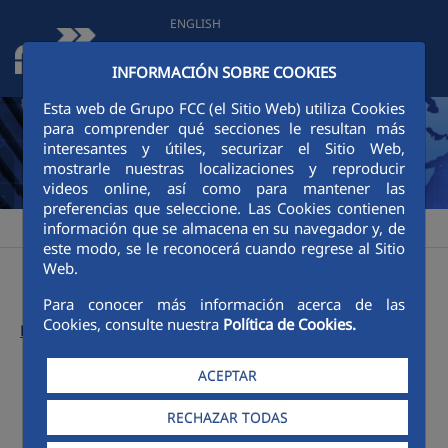
Saltar al contenido principal
ENGLISH
MAPA WEB
CONTACTO
WEBS DEL
INFORMACIÓN SOBRE COOKIES
GRUPO
Esta web de Grupo FCC (el Sitio Web) utiliza Cookies
para comprender qué secciones le resultan más
interesantes y útiles, securizar el Sitio Web,
mostrarle nuestras localizaciones y reproducir
videos online, así como para mantener las
preferencias que seleccione. Las Cookies contienen
información que se almacena en su navegador y, de
Red de comunicación FCC
El espacio de las personas de FCC
>
este modo, se le reconocerá cuando regrese al Sitio
Web.
Para conocer más información acerca de las
Cookies, consulte nuestra
Política de Cookies.
Números anteriores:
ACEPTAR
Menú El espacio de las personas de FCC
RECHAZAR TODAS