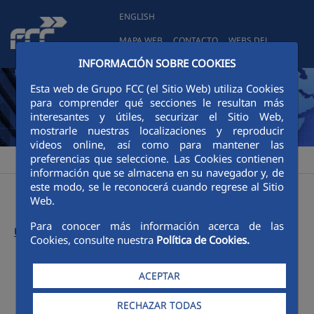
Saltar al contenido principal
ENGLISH
MAPA WEB
CONTACTO
WEBS DEL
GRUPO
INFORMACIÓN SOBRE COOKIES
Esta web de Grupo FCC (el Sitio Web) utiliza Cookies
para comprender qué secciones le resultan más
interesantes y útiles, securizar el Sitio Web,
mostrarle nuestras localizaciones y reproducir
videos online, así como para mantener las
preferencias que seleccione. Las Cookies contienen
Red de comunicación FCC
Números anteriores
2005
>
>
información que se almacena en su navegador y, de
este modo, se le reconocerá cuando regrese al Sitio
Web.
Para conocer más información acerca de las
Último número:
Cookies, consulte nuestra
Política de Cookies.
ACEPTAR
Menú 2005
RECHAZAR TODAS