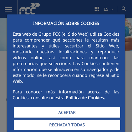
Saltar al contenido principal
ES
INFORMACIÓN SOBRE COOKIES
Esta web de Grupo FCC (el Sitio Web) utiliza Cookies
para comprender qué secciones le resultan más
interesantes y útiles, securizar el Sitio Web,
mostrarle nuestras localizaciones y reproducir
Sostenibilidad
Buen gobierno
FCC
videos online, así como para mantener las
preferencias que seleccione. Las Cookies contienen
Modelo de Cumplimiento
información que se almacena en su navegador y, de
este modo, se le reconocerá cuando regrese al Sitio
Web.
Modelo de
Para conocer más información acerca de las
Cumplimiento
Cookies, consulte nuestra
Política de Cookies.
ACEPTAR
RECHAZAR TODAS