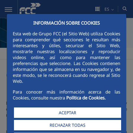
Saltar al contenido principal
ES
INFORMACIÓN SOBRE COOKIES
Esta web de Grupo FCC (el Sitio Web) utiliza Cookies
para comprender qué secciones le resultan más
interesantes y útiles, securizar el Sitio Web,
mostrarle nuestras localizaciones y reproducir
FCC
Área Corporativa
Organización
>
>
videos online, así como para mantener las
preferencias que seleccione. Las Cookies contienen
información que se almacena en su navegador y, de
Comprometidos con el
este modo, se le reconocerá cuando regrese al Sitio
Web.
buen gobierno
Para conocer más información acerca de las
Cookies, consulte nuestra
Política de Cookies.
Ponemos el foco en la
gestión eficiente
de los recursos y
en la creación de
relaciones duraderas
, con el apoyo de
ACEPTAR
nuestras
capacidades empresariales.
RECHAZAR TODAS
FCC está alineada con las mejores prácticas de buen