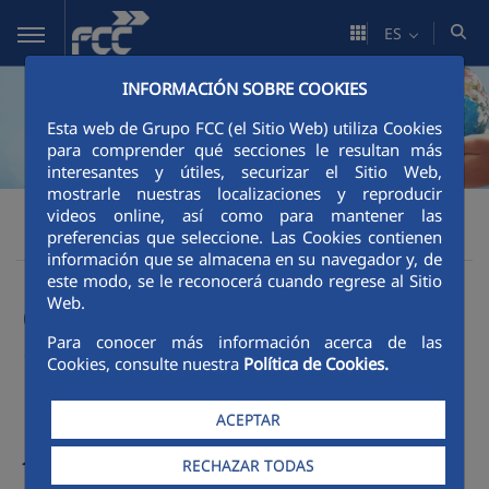
Saltar al contenido principal
ES
INFORMACIÓN SOBRE COOKIES
Esta web de Grupo FCC (el Sitio Web) utiliza Cookies
para comprender qué secciones le resultan más
interesantes y útiles, securizar el Sitio Web,
mostrarle nuestras localizaciones y reproducir
Sostenibilidad
Buen gobierno
FCC
videos online, así como para mantener las
preferencias que seleccione. Las Cookies contienen
Código Ético y de Conducta
información que se almacena en su navegador y, de
este modo, se le reconocerá cuando regrese al Sitio
Web.
Compromiso con la
Para conocer más información acerca de las
integridad, la
Cookies, consulte nuestra
Política de Cookies.
honestidad y la
ACEPTAR
transparencia
RECHAZAR TODAS