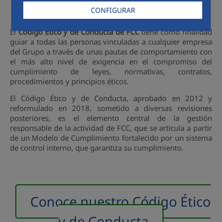
CONFIGURAR
El
Código Ético y de Conducta de FCC
tiene como finalidad
guiar a todas las personas vinculadas a cualquier empresa
del Grupo a través de unas pautas de comportamiento con
el más alto nivel de exigencia en el compromiso del
cumplimiento de leyes, normativas, contratos,
procedimientos y principios éticos.
El Código Ético y de Conducta, aprobado en 2012 y
reformulado en 2018, sometido a diversas revisiones
posteriores, es el elemento central de la gestión
responsable de la actividad de FCC, que se articula a partir
de un Modelo de Cumplimiento fortalecido por un sistema
de control interno, que garantiza su cumplimiento.
Conoce nuestro Código Ético
y de Conducta