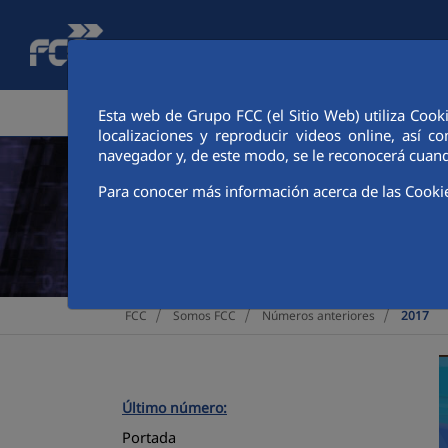
Saltar al contenido principal
ÁREA CORPORATIVA
ACTIVIDADES
ACCIONIS
Esta web de Grupo FCC (el Sitio Web) utiliza Cook
localizaciones y reproducir videos online, así
navegador y, de este modo, se le reconocerá cuand
Para conocer más información acerca de las Cooki
>
>
>
FCC
Somos FCC
Números anteriores
2017
Último número:
Portada