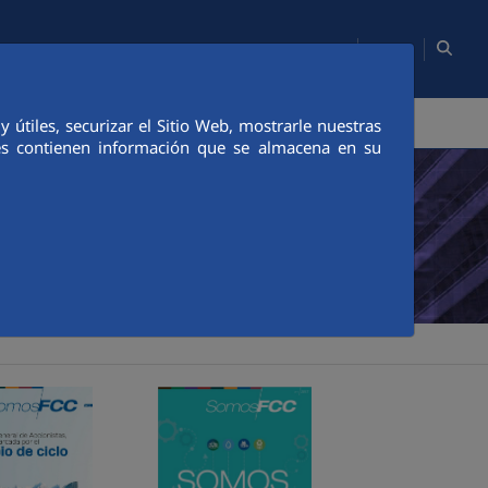
ES
Mapa web
Webs del Grupo
Contacto
Empleados/as
PERSONAS
COMUNICACIÓN
CANAL ÉTICO
útiles, securizar el Sitio Web, mostrarle nuestras
ies contienen información que se almacena en su