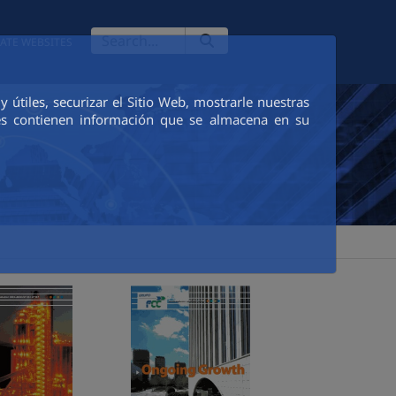
ATE WEBSITES
útiles, securizar el Sitio Web, mostrarle nuestras
ies contienen información que se almacena en su