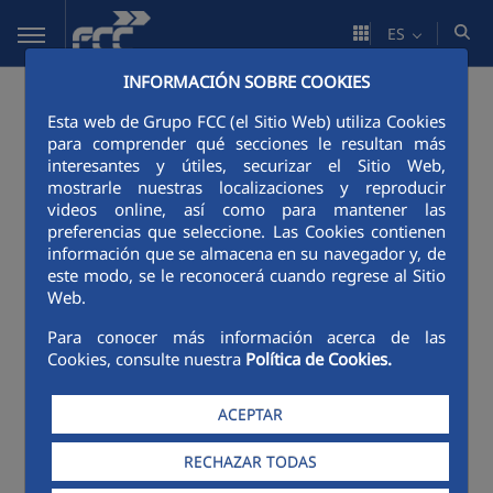
Saltar al contenido principal
ES
Consulta las ofertas de empleo
INFORMACIÓN SOBRE COOKIES
disponibles
Esta web de Grupo FCC (el Sitio Web) utiliza Cookies
para comprender qué secciones le resultan más
interesantes y útiles, securizar el Sitio Web,
mostrarle nuestras localizaciones y reproducir
¡Haz clic en el Área que más te interesa para
videos online, así como para mantener las
preferencias que seleccione. Las Cookies contienen
ver las ofertas de empleo y presentar tu
información que se almacena en su navegador y, de
candidatura!
este modo, se le reconocerá cuando regrese al Sitio
Web.
Para conocer más información acerca de las
Cookies, consulte nuestra
Política de Cookies.
ACEPTAR
RECHAZAR TODAS
Ofertas de empleo
Trabaja en FCC