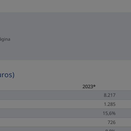
página
uros)
2023*
8.217
1.285
15,6%
726