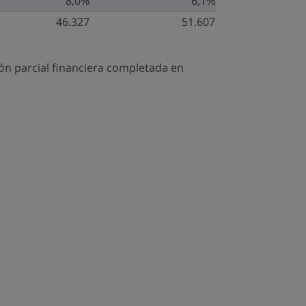
8,0%
6,1%
46.327
51.607
ión parcial financiera completada en