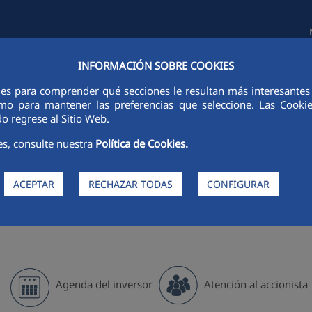
INFORMACIÓN SOBRE COOKIES
TAS E INVERSORES
SOSTENIBILIDAD
GOBIERNO CORPORATIVO
ies para comprender qué secciones le resultan más interesantes y 
 como para mantener las preferencias que seleccione. Las Cook
o regrese al Sitio Web.
es, consulte nuestra
Política de Cookies.
ACEPTAR
RECHAZAR TODAS
CONFIGURAR
>
>
era
Magnitudes financieras
Principales magnitudes
Agenda del inversor
Atención al accionista