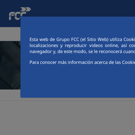
Saltar al contenido principal
ÁREA CORPORATIVA
ACTIVIDADES
ACCIONIS
Esta web de Grupo FCC (el Sitio Web) utiliza Cook
localizaciones y reproducir videos online, así
navegador y, de este modo, se le reconocerá cuand
Para conocer más información acerca de las Cooki
>
>
FCC
Accionistas e inversores
Información financi