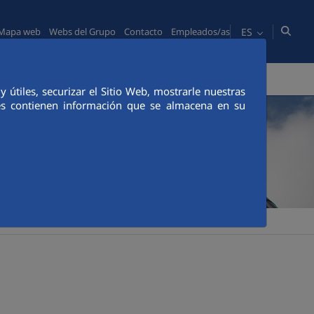
ES
Mapa web
Webs del Grupo
Contacto
Empleados/as
PERSONAS
COMUNICACIÓN
CANAL ÉTICO
útiles, securizar el Sitio Web, mostrarle nuestras
ies contienen información que se almacena en su