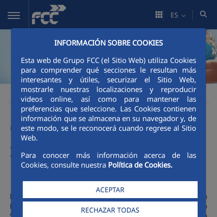
Saltar al contenido principal
ES
INFORMACIÓN SOBRE COOKIES
Esta web de Grupo FCC (el Sitio Web) utiliza Cookies
para comprender qué secciones le resultan más
interesantes y útiles, securizar el Sitio Web,
mostrarle nuestras localizaciones y reproducir
Sostenibilidad
Hoja de ruta sostenible
Compromisos
FCC
videos online, así como para mantener las
preferencias que seleccione. Las Cookies contienen
información que se almacena en su navegador y, de
Objetivos de Desarrollo
este modo, se le reconocerá cuando regrese al Sitio
Web.
Sostenible
Para conocer más información acerca de las
Cookies, consulte nuestra
Política de Cookies.
ACEPTAR
Desde la aprobación en el año 2015 de la
Agenda 2030
, en
FCC trabajamos en integrar los Objetivos de Desarrollo
RECHAZAR TODAS
Sostenible en nuestro modelo de negocio para lograr una