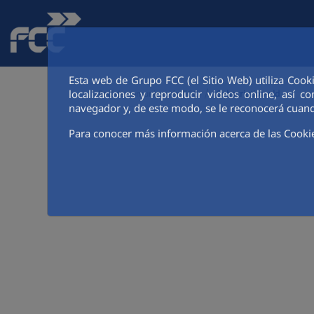
Skip to Main Content
Esta web de Grupo FCC (el Sitio Web) utiliza Cook
>
localizaciones y reproducir videos online, así
Red de comunicación FCC
Subscription-old
navegador y, de este modo, se le reconocerá cuand
Para conocer más información acerca de las Cooki