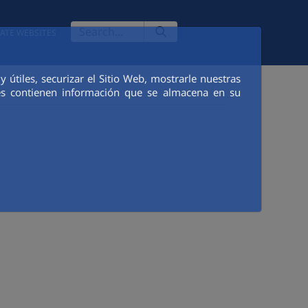
ATE WEBSITES
útiles, securizar el Sitio Web, mostrarle nuestras
ies contienen información que se almacena en su