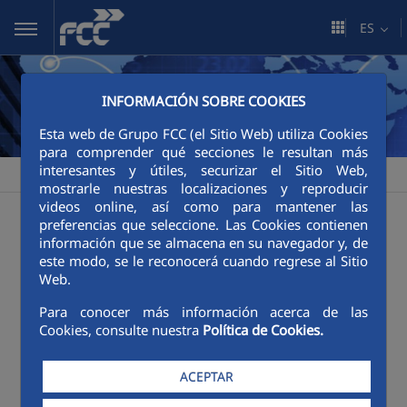
Saltar al contenido principal
ES
INFORMACIÓN SOBRE COOKIES
Esta web de Grupo FCC (el Sitio Web) utiliza Cookies
para comprender qué secciones le resultan más
interesantes y útiles, securizar el Sitio Web,
FCC
Sala de comunicación
Publicaciones
>
>
mostrarle nuestras localizaciones y reproducir
videos online, así como para mantener las
Publicaciones
preferencias que seleccione. Las Cookies contienen
información que se almacena en su navegador y, de
este modo, se le reconocerá cuando regrese al Sitio
Web.
Categorías:
Póster
Revistas
Para conocer más información acerca de las
Cookies, consulte nuestra
Política de Cookies.
ACEPTAR