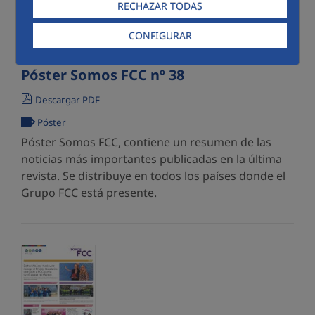
RECHAZAR TODAS
CONFIGURAR
07/07/2026
Póster Somos FCC nº 38
Descargar PDF
Póster
Póster Somos FCC, contiene un resumen de las
noticias más importantes publicadas en la última
revista. Se distribuye en todos los países donde el
Grupo FCC está presente.