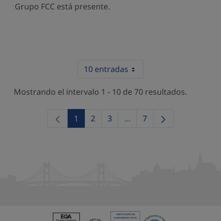
Grupo FCC está presente.
10 entradas
Mostrando el intervalo 1 - 10 de 70 resultados.
1
2
3
...
7
Página
Página
Página
Páginas intermedias Use 
Página