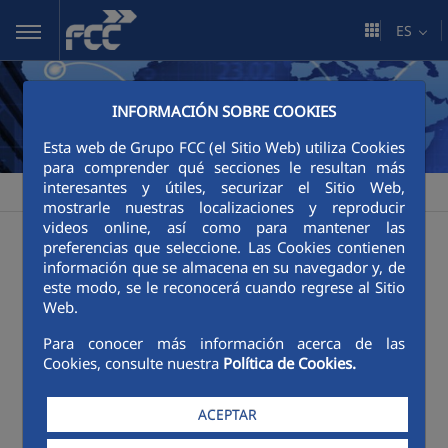
Saltar al contenido principal
ES
INFORMACIÓN SOBRE COOKIES
Esta web de Grupo FCC (el Sitio Web) utiliza Cookies
para comprender qué secciones le resultan más
interesantes y útiles, securizar el Sitio Web,
FCC
Sala de comunicación
Publicaciones
>
>
mostrarle nuestras localizaciones y reproducir
videos online, así como para mantener las
Publicaciones
preferencias que seleccione. Las Cookies contienen
información que se almacena en su navegador y, de
este modo, se le reconocerá cuando regrese al Sitio
Web.
Categorías:
Póster
Revistas
Para conocer más información acerca de las
Cookies, consulte nuestra
Política de Cookies.
ACEPTAR