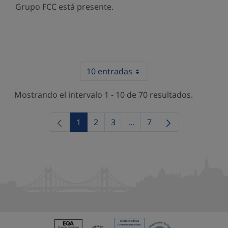
Grupo FCC está presente.
10 entradas
Mostrando el intervalo 1 - 10 de 70 resultados.
1
2
3
...
7
Página
Página
Página
Páginas intermedias Use 
Página