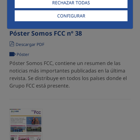
RECHAZAR TODAS
CONFIGURAR
07/07/2026
Póster Somos FCC nº 38
Descargar PDF
Póster
Póster Somos FCC, contiene un resumen de las
noticias más importantes publicadas en la última
revista. Se distribuye en todos los países donde el
Grupo FCC está presente.