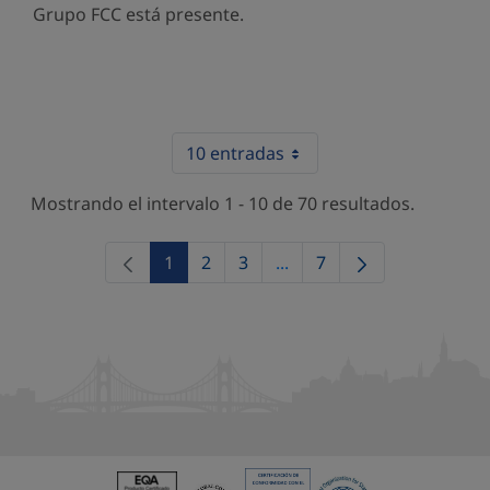
Grupo FCC está presente.
10 entradas
Mostrando el intervalo 1 - 10 de 70 resultados.
1
2
3
...
7
Página
Página
Página
Páginas intermedias Use 
Página