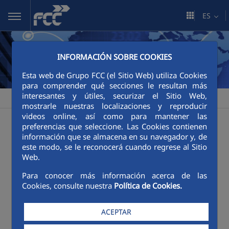
Saltar al contenido principal
ES
INFORMACIÓN SOBRE COOKIES
Esta web de Grupo FCC (el Sitio Web) utiliza Cookies
para comprender qué secciones le resultan más
interesantes y útiles, securizar el Sitio Web,
FCC
Sala de comunicación
Publicaciones
>
>
mostrarle nuestras localizaciones y reproducir
videos online, así como para mantener las
Publicaciones
preferencias que seleccione. Las Cookies contienen
información que se almacena en su navegador y, de
este modo, se le reconocerá cuando regrese al Sitio
Web.
Categorías:
Póster
Revistas
Para conocer más información acerca de las
Cookies, consulte nuestra
Política de Cookies.
ACEPTAR