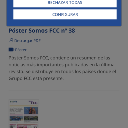
RECHAZAR TODAS
CONFIGURAR
07/07/2026
Póster Somos FCC nº 38
Descargar PDF
Póster
Póster Somos FCC, contiene un resumen de las
noticias más importantes publicadas en la última
revista. Se distribuye en todos los países donde el
Grupo FCC está presente.