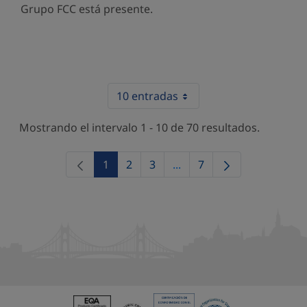
Grupo FCC está presente.
10 entradas
Mostrando el intervalo 1 - 10 de 70 resultados.
1
2
3
...
7
Página
Página
Página
Páginas intermedias Use 
Página