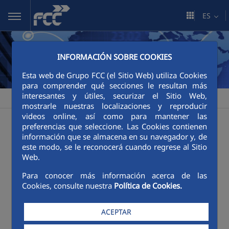
Saltar al contenido principal
ES
INFORMACIÓN SOBRE COOKIES
Esta web de Grupo FCC (el Sitio Web) utiliza Cookies
para comprender qué secciones le resultan más
interesantes y útiles, securizar el Sitio Web,
FCC
Sala de comunicación
Publicaciones
>
>
mostrarle nuestras localizaciones y reproducir
videos online, así como para mantener las
Publicaciones
preferencias que seleccione. Las Cookies contienen
información que se almacena en su navegador y, de
este modo, se le reconocerá cuando regrese al Sitio
Web.
Categorías:
Póster
Revistas
Para conocer más información acerca de las
Cookies, consulte nuestra
Política de Cookies.
ACEPTAR