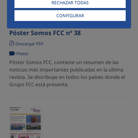
RECHAZAR TODAS
CONFIGURAR
07/07/2026
Póster Somos FCC nº 38
Descargar PDF
Póster
Póster Somos FCC, contiene un resumen de las
noticias más importantes publicadas en la última
revista. Se distribuye en todos los países donde el
Grupo FCC está presente.