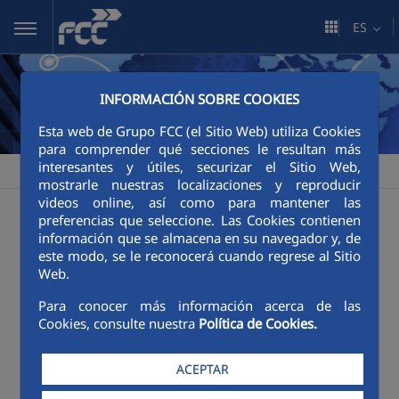
Saltar al contenido principal
ES
INFORMACIÓN SOBRE COOKIES
Esta web de Grupo FCC (el Sitio Web) utiliza Cookies
para comprender qué secciones le resultan más
interesantes y útiles, securizar el Sitio Web,
FCC
Sala de comunicación
Publicaciones
>
>
mostrarle nuestras localizaciones y reproducir
videos online, así como para mantener las
Publicaciones
preferencias que seleccione. Las Cookies contienen
información que se almacena en su navegador y, de
este modo, se le reconocerá cuando regrese al Sitio
Web.
Categorías:
Póster
Revistas
Para conocer más información acerca de las
Cookies, consulte nuestra
Política de Cookies.
ACEPTAR