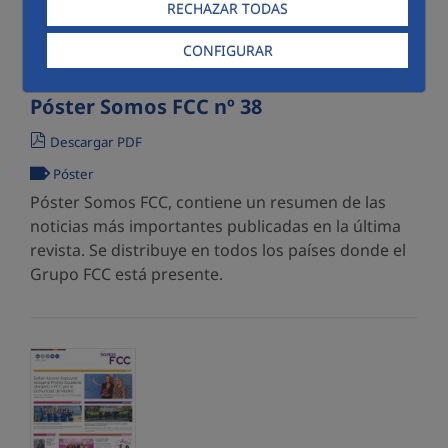
RECHAZAR TODAS
CONFIGURAR
07/07/2026
Póster Somos FCC nº 38
Descargar PDF
Póster
Póster Somos FCC, contiene un resumen de las
noticias más importantes publicadas en la última
revista. Se distribuye en todos los países donde el
Grupo FCC está presente.