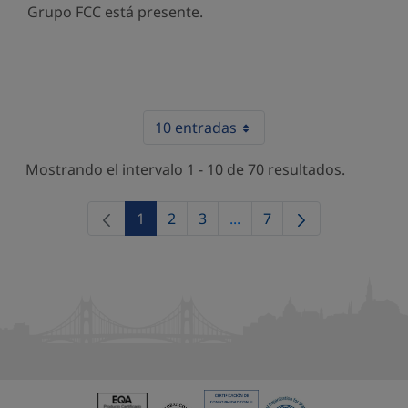
Grupo FCC está presente.
10 entradas
Mostrando el intervalo 1 - 10 de 70 resultados.
1
2
3
...
7
Página
Página
Página
Páginas intermedias Use 
Página